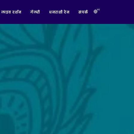
HI
लाइव दर्शन
गॅलरी
धनराशी देन
संपर्क