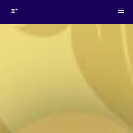
HI
हमारे बारेमें
मंदिरकी समय सारिणी
उत्सव
गणेशोत्सव
लाइव दर्शन
गॅलरी
धनराशी देन
संपर्क