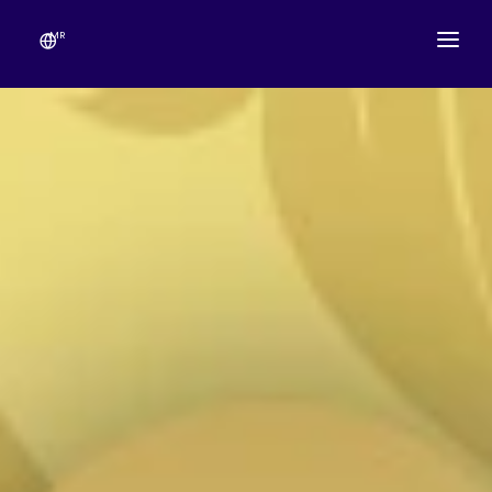
MR
आमच्याविषयी
मंदिराचे वेळापत्रक
उत्सव
गणेशोत्सव
लाईव्ह दर्शन
गॅलरी
देणग्या
संपर्क