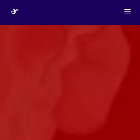
MR
आमच्याविषयी
मंदिराचे वेळापत्रक
उत्सव
गणेशोत्सव
लाईव्ह दर्शन
गॅलरी
देणग्या
संपर्क