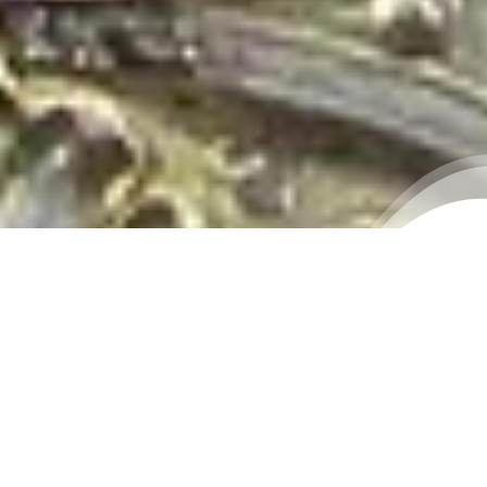
ऑडिओ गॅलरी
सिद्धिविनायक आगमन गीत