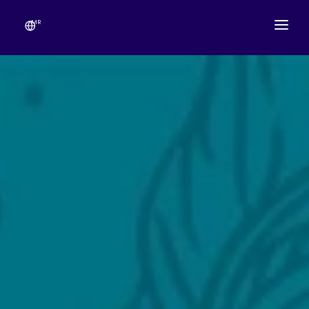
MR
आमच्याविषयी
मंदिराचे वेळापत्रक
उत्सव
गणेशोत्सव
लाईव्ह दर्शन
गॅलरी
देणग्या
संपर्क