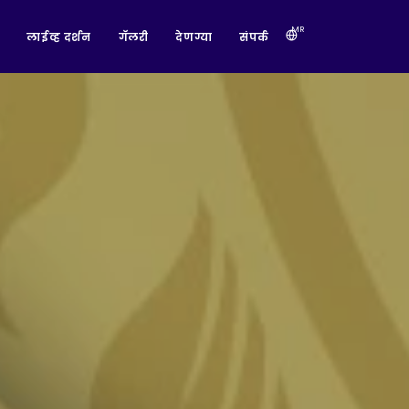
MR
लाईव्ह दर्शन
गॅलरी
देणग्या
संपर्क