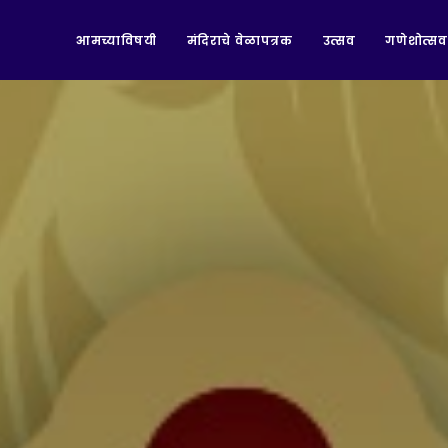
आमच्याविषयी
मंदिराचे वेळापत्रक
उत्सव
गणेशोत्सव