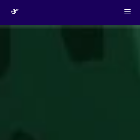
MR
आमच्याविषयी
मंदिराचे वेळापत्रक
उत्सव
गणेशोत्सव
लाईव्ह दर्शन
गॅलरी
देणग्या
संपर्क