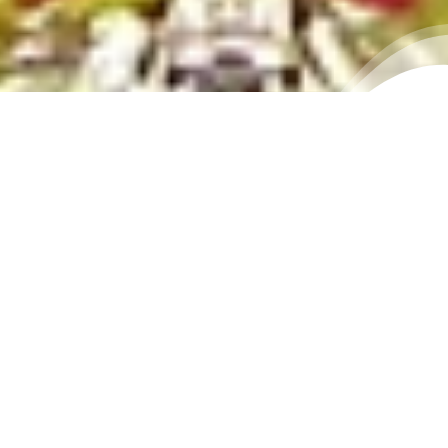
ई-सेवा
नवीन